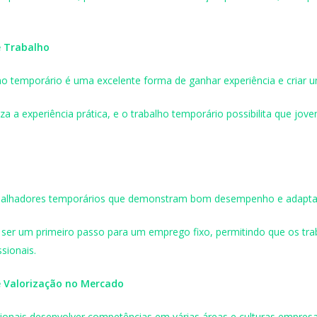
e Trabalho
alho temporário é uma excelente forma de ganhar experiência e criar 
a a experiência prática, e o trabalho temporário possibilita que jove
abalhadores temporários que demonstram bom desempenho e adaptab
 ser um primeiro passo para um emprego fixo, permitindo que os t
sionais.
 Valorização no Mercado
sionais desenvolver competências em várias áreas e culturas empresa