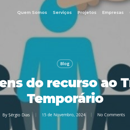
Quem Somos
Serviços
Projetos
Empresas
Blog
ens do recurso ao T
Temporário
By
Sérgio Dias
15 de Novembro, 2024
No Comments