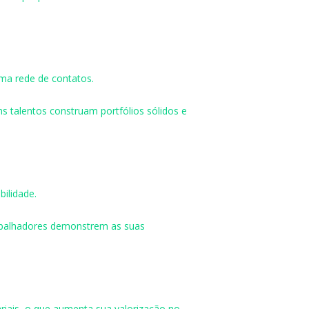
uma rede de contatos.
ns talentos construam portfólios sólidos e
ilidade.
rabalhadores demonstrem as suas
riais, o que aumenta sua valorização no