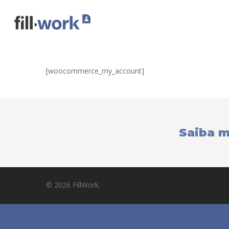
[woocommerce_my_account]
Saiba m
© 2026 FillWork.